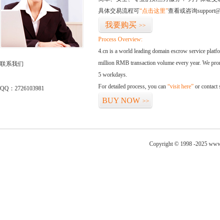
具体交易流程可
“点击这里”
查看或咨询support@
我要购买
>>
Process Overview:
4.cn is a world leading domain escrow service plat
million RMB transaction volume every year. We promi
联系我们
5 workdays.
For detailed process, you can
“visit here”
or contact
QQ：2726103981
BUY NOW
>>
Copyright © 1998 -2025 www