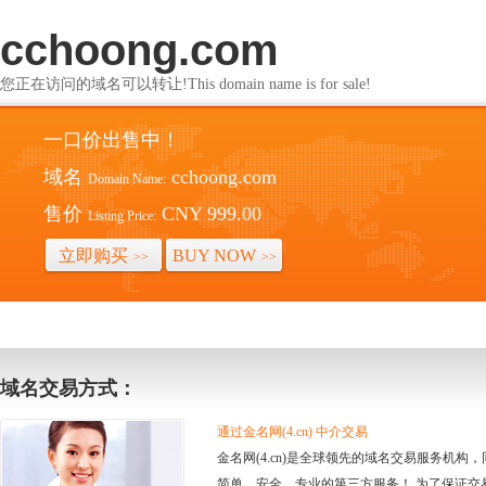
cchoong.com
您正在访问的域名可以转让!This domain name is for sale!
一口价出售中！
域名
cchoong.com
Domain Name:
售价
CNY 999.00
Listing Price:
立即购买
BUY NOW
>>
>>
域名交易方式：
通过金名网(4.cn) 中介交易
金名网(4.cn)是全球领先的域名交易服务机
简单、安全、专业的第三方服务！ 为了保证交